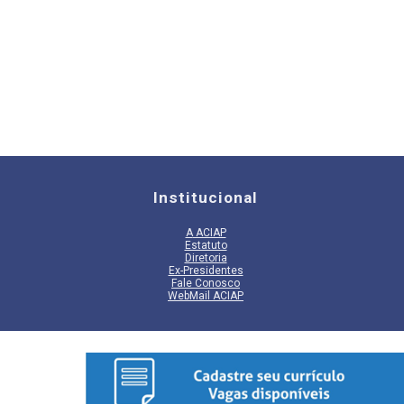
Institucional
A
ACIAP
Estatuto
Diretoria
Ex-Presidentes
Fale Conosco
WebMail ACIAP