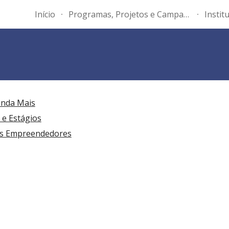
Início
Programas, Projetos e Campanhas
Instit
ip to main content
Skip to navigat
enda Mais
e Estágios
ns Empreendedores