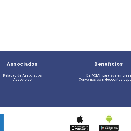
Associados
Benefícios
Relação de Associados
Da ACIAP para sua empres
Associe-se
Convênios com descontos espe